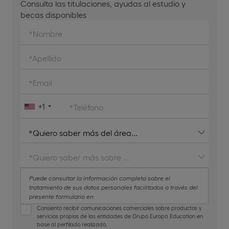
Consulta las titulaciones, ayudas al estudio y
becas disponibles
*Nombre
*Apellido
*Email
+1
*Teléfono
Puede consultar la información completa sobre el
tratamiento de sus datos personales facilitados a través del
presente formulario en
https://universidadeuropea.com/politica-privacidad/
,
Consiento recibir comunicaciones comerciales sobre productos y
https://www.iade.es/politica-de-privacidad/
o
servicios propios de las entidades de Grupo Europa Education en
https://www.universidaduddi.com/politica-privacidad/
. Le
base al perfilado realizado.