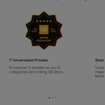
1ª Universidad Privada
Shang
En obtener 5 estrellas en las 10
Unive
categorías del ranking QS Stars.
mejor
Medic