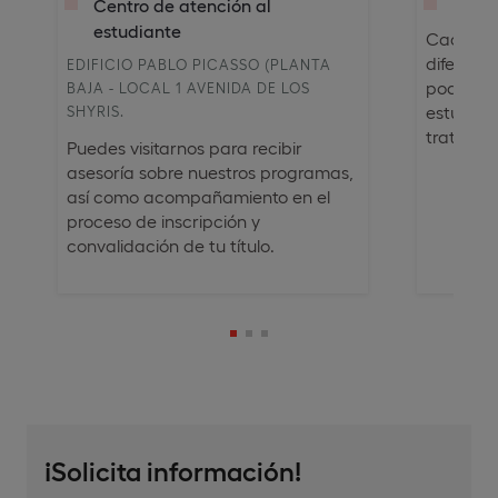
Centro de atención al
Punto
estudiante
Cada año
diferent
EDIFICIO PABLO PICASSO (PLANTA
poder of
BAJA - LOCAL 1 AVENIDA DE LOS
estudian
SHYRIS.
trato pr
Puedes visitarnos para recibir
asesoría sobre nuestros programas,
así como acompañamiento en el
proceso de inscripción y
convalidación de tu título.
¡Solicita información!